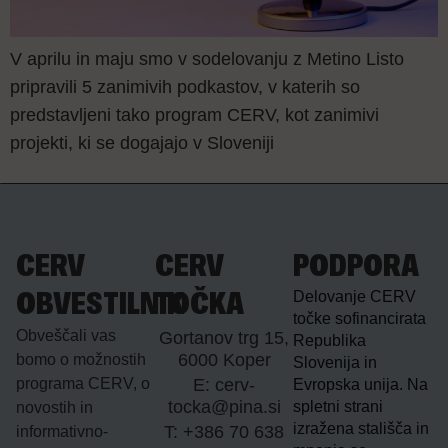
V aprilu in maju smo v sodelovanju z Metino Listo
pripravili 5 zanimivih podkastov, v katerih so
predstavljeni tako program CERV, kot zanimivi
projekti, ki se dogajajo v Sloveniji
CERV
CERV
PODPORA
Delovanje CERV
OBVESTILNIK
TOČKA
točke sofinancirata
Obveščali vas
Gortanov trg 15,
Republika
6000 Koper
bomo o možnostih
Slovenija in
programa CERV, o
E: cerv-
Evropska unija. Na
tocka@pina.si
spletni strani
novostih in
izražena stališča in
T: +386 70 638
informativno-