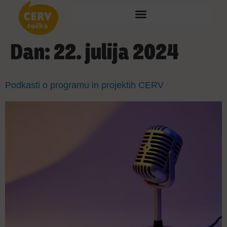
Dan:
22. julija 2024
Podkasti o programu in projektih CERV