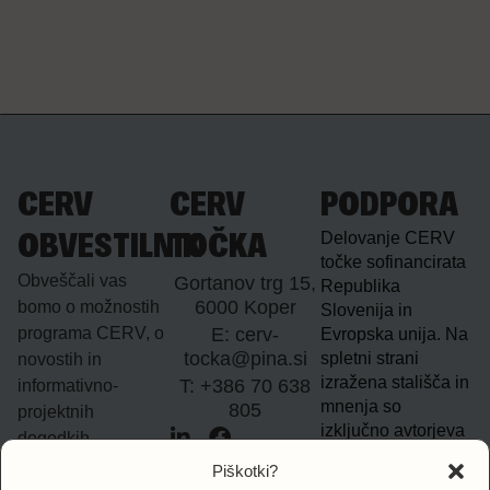
CERV
CERV
PODPORA
Delovanje CERV
OBVESTILNIK
TOČKA
točke sofinancirata
Obveščali vas
Gortanov trg 15,
Republika
6000 Koper
bomo o možnostih
Slovenija in
programa CERV, o
E: cerv-
Evropska unija. Na
tocka@pina.si
spletni strani
novostih in
izražena stališča in
T: +386 70 638
informativno-
mnenja so
805
projektnih
izključno avtorjeva
dogodkih.
in ne nujno
Piškotki?
odražajo mnenj in