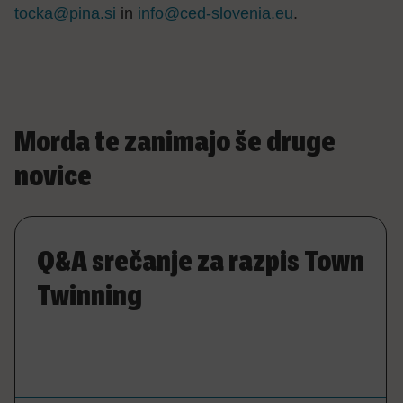
tocka@pina.si
in
info@ced-slovenia.eu
.
Morda te zanimajo še druge
novice
Q&A srečanje za razpis Town
Twinning