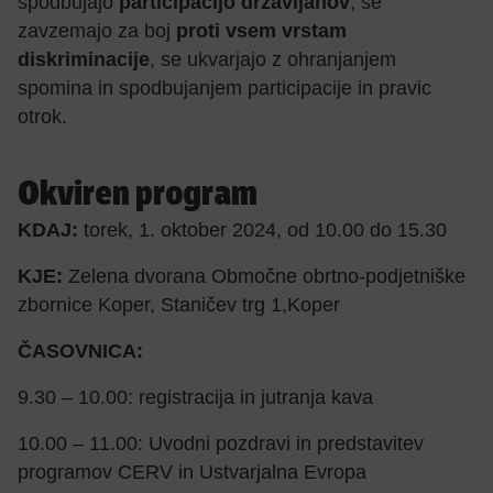
spodbujajo
participacijo državljanov
, se
zavzemajo za boj
proti vsem vrstam
diskriminacije
, se ukvarjajo z ohranjanjem
spomina in spodbujanjem participacije in pravic
otrok.
Okviren program
KDAJ:
torek, 1. oktober 2024, od 10.00 do 15.30
KJE:
Zelena dvorana Območne obrtno-podjetniške
zbornice Koper, Staničev trg 1,Koper
ČASOVNICA:
9.30 – 10.00: registracija in jutranja kava
10.00 – 11.00: Uvodni pozdravi in predstavitev
programov CERV in Ustvarjalna Evropa