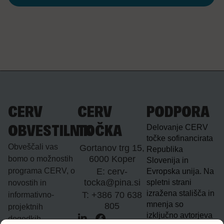
CERV
CERV
PODPORA
Delovanje CERV
OBVESTILNIK
TOČKA
točke sofinancirata
Obveščali vas
Gortanov trg 15,
Republika
6000 Koper
bomo o možnostih
Slovenija in
programa CERV, o
E: cerv-
Evropska unija. Na
tocka@pina.si
spletni strani
novostih in
izražena stališča in
T: +386 70 638
informativno-
mnenja so
805
projektnih
izključno avtorjeva
dogodkih.