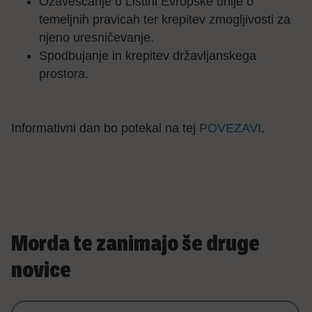
Ozaveščanje o Listini Evropske unije o
temeljnih pravicah ter krepitev zmogljivosti za
njeno uresničevanje.
Spodbujanje in krepitev državljanskega
prostora.
Informativni dan bo potekal na tej
POVEZAVI
.
Morda te zanimajo še druge
novice