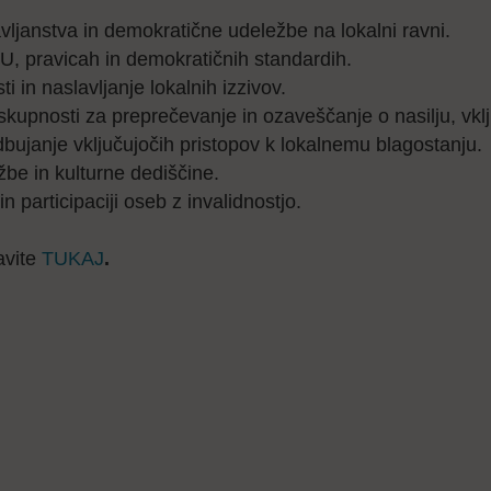
ljanstva in demokratične udeležbe na lokalni ravni.
, pravicah in demokratičnih standardih.
 in naslavljanje lokalnih izzivov.
kupnosti za preprečevanje in ozaveščanje o nasilju, vklju
dbujanje vključujočih pristopov k lokalnemu blagostanju.
žbe in kulturne dediščine.
 participaciji oseb z invalidnostjo.
avite
TUKAJ
.