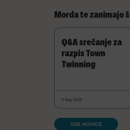
Morda te zanimajo š
Q&A srečanje za
razpis Town
Twinning
6 Avg 2026
VSE NOVICE