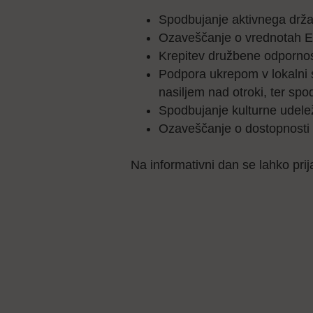
Spodbujanje aktivnega držav
Ozaveščanje o vrednotah EU
Krepitev družbene odpornosti
Podpora ukrepom v lokalni s
nasiljem nad otroki, ter spo
Spodbujanje kulturne udele
Ozaveščanje o dostopnosti in
Na informativni dan se lahko prij