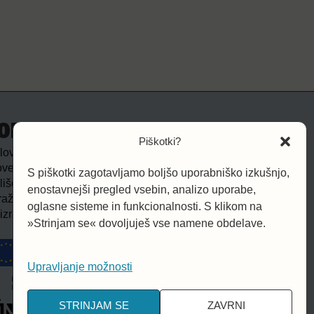
ODPORA
Piškotki?
lovanje CERV točke sofinancirata Republika
venija in Evropska unija. Na spletni strani izražena
S piškotki zagotavljamo boljšo uporabniško izkušnjo,
lišča in mnenja so izključno avtorjeva in ne nujno
enostavnejši pregled vsebin, analizo uporabe,
ražajo mnenj in stališč Evropske unije. Evropska unija
oglasne sisteme in funkcionalnosti. S klikom na
izražena stališča ni odgovorna.
»Strinjam se« dovoljuješ vse namene obdelave.
Upravljanje možnosti
STRINJAM SE
ZAVRNI