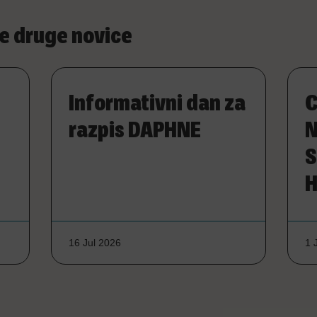
e druge novice
Informativni dan za
C
razpis DAPHNE
N
S
H
16 Jul 2026
1 