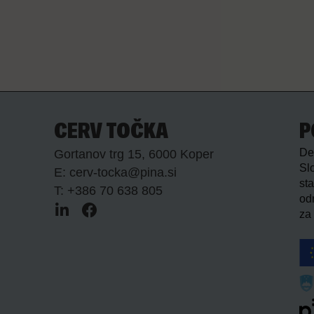
CERV TOČKA
P
De
Gortanov trg 15, 6000 Koper
Slo
E: cerv-tocka@pina.si
sta
T: +386 70 638 805
od
za 