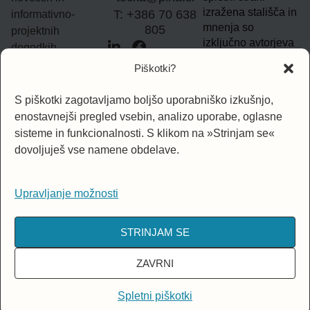
izražena stališča in
T: +386 70 638
informativno-
mnenja so
805
projektnih
izključno avtorjeva
dogodkih.
in ne nujno
Piškotki?
odražajo mnenj in
Vpišite e-naslov
stališč Evropske
S piškotki zagotavljamo boljšo uporabniško izkušnjo,
unije. Evropska
enostavnejši pregled vsebin, analizo uporabe, oglasne
unija za izražena
sisteme in funkcionalnosti. S klikom na »Strinjam se«
stališča ni
PRIJAVA
odgovorna.
dovoljuješ vse namene obdelave.
Upravljanje možnosti
STRINJAM SE
ZAVRNI
© 2026 Kulturno izobraževalno društvo PiNA. Vse pravice pridržane
Spletni piškotki
| Varstvo podatkov
| Spletni piškotki
| Avtor spletne strani