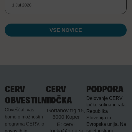
1 Jul 2026
VSE NOVICE
CERV
CERV
PODPORA
Delovanje CERV
OBVESTILNIK
TOČKA
točke sofinancirata
Obveščali vas
Gortanov trg 15,
Republika
6000 Koper
bomo o možnostih
Slovenija in
programa CERV, o
E: cerv-
Evropska unija. Na
tocka@pina.si
spletni strani
novostih in