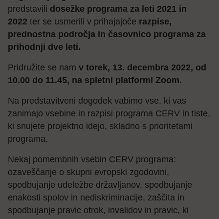
predstavili
dosežke programa
za leti 2021 in
2022
ter se usmerili v prihajajoče
razpise,
prednostna področja in časovnico programa za
prihodnji dve leti.
Pridružite se nam
v torek, 13. decembra 2022, od
10.00 do 11.45, na spletni platformi Zoom.
Na predstavitveni dogodek vabimo vse, ki vas
zanimajo vsebine in razpisi programa CERV in tiste,
ki snujete projektno idejo, skladno s prioritetami
programa.
Nekaj pomembnih vsebin CERV programa:
ozaveščanje o skupni evropski zgodovini,
spodbujanje udeležbe državljanov, spodbujanje
enakosti spolov in nediskriminacije, zaščita in
spodbujanje pravic otrok, invalidov in pravic, ki