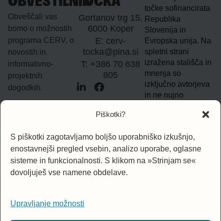
OBVESTILNIK
TOČKA
točke sofinancirata
Obveščali vas
Gortanov trg 15,
Republika
6000 Koper
bomo o možnostih
Slovenija in
programa CERV, o
E: cerv-
Evropska unija. Na
tocka@pina.si
spletni strani
novostih in
izražena stališča in
T: +386 70 638
informativno-
mnenja so
805
projektnih
izključno avtorjeva
dogodkih.
in ne nujno
odražajo mnenj in
Vpišite e-naslov
Piškotki?
stališč Evropske
unije. Evropska
S piškotki zagotavljamo boljšo uporabniško izkušnjo,
unija za izražena
enostavnejši pregled vsebin, analizo uporabe, oglasne
stališča ni
PRIJAVA
odgovorna.
sisteme in funkcionalnosti. S klikom na »Strinjam se«
dovoljuješ vse namene obdelave.
Upravljanje možnosti