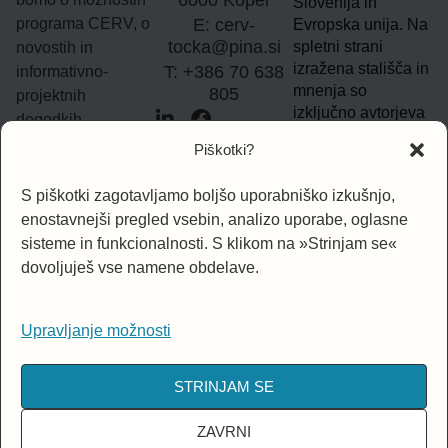
6000 Koper
Slovenija in
programa CERV, o
E: cerv-
Evropska unija. Na
tocka@pina.si
spletni strani
novostih in
izražena stališča in
T: +386 70 638
informativno-
mnenja so
805
projektnih
izključno avtorjeva
dogodkih.
in ne nujno
Piškotki?
odražajo mnenj in
Vpišite e-naslov
stališč Evropske
S piškotki zagotavljamo boljšo uporabniško izkušnjo,
unije. Evropska
enostavnejši pregled vsebin, analizo uporabe, oglasne
unija za izražena
sisteme in funkcionalnosti. S klikom na »Strinjam se«
stališča ni
PRIJAVA
odgovorna.
dovoljuješ vse namene obdelave.
Upravljanje možnosti
STRINJAM SE
ZAVRNI