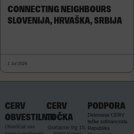
CONNECTING NEIGHBOURS
SLOVENIJA, HRVAŠKA, SRBIJA
1 Jul 2026
CERV
CERV
PODPORA
Delovanje CERV
OBVESTILNIK
TOČKA
točke sofinancirata
Obveščali vas
Gortanov trg 15,
Republika
bomo o možnostih