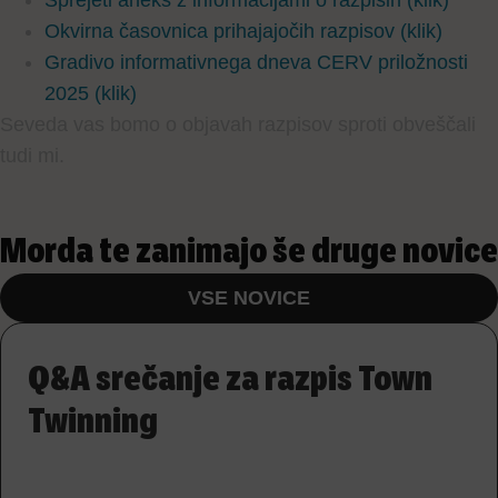
Sprejeti aneks z informacijami o razpisih (klik)
Okvirna časovnica prihajajočih razpisov (klik)
Gradivo informativnega dneva CERV priložnosti
2025 (klik)
Seveda vas bomo o objavah razpisov sproti obveščali
tudi mi.
Morda te zanimajo še druge novice
VSE NOVICE
Q&A srečanje za razpis Town
Twinning