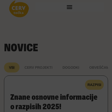
NOVICE
VSI
CERV PROJEKTI
DOGODKI
OBVEŠČAMO
RAZPISI
Znane osnovne informacije
o razpisih 2025!