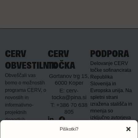
CERV
CERV
PODPORA
Delovanje CERV
OBVESTILNIK
TOČKA
točke sofinancirata
Obveščali vas
Gortanov trg 15,
Republika
6000 Koper
bomo o možnostih
Slovenija in
programa CERV, o
E: cerv-
Evropska unija. Na
tocka@pina.si
spletni strani
novostih in
izražena stališča in
T: +386 70 638
informativno-
mnenja so
805
projektnih
izključno avtorjeva
dogodkih.
in ne nujno
Piškotki?
odražajo mnenj in
Vpišite e-naslov
stališč Evropske